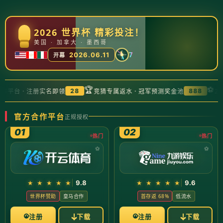
2026 世界杯 精彩投注！
美国 · 加拿大 · 墨西哥
7
2026.06.11
开幕
🏆
⚽
方平台 · 注册实名即领
竞猜专属返水 · 冠军预测奖金池
2
28
888
官方合作平台
正规授权
01
02
热门
热门
9.8
9.6
★ ★ ★ ★ ★
★ ★ ★ ★ ★
世界杯赞助
皇马合作
首存返 68%
低流水
注册
下载
注册
下载